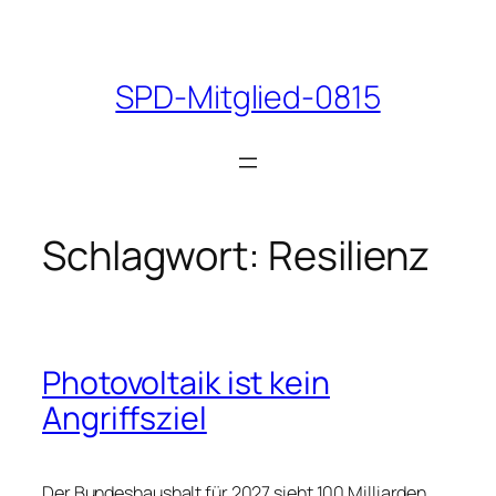
Zum
Inhalt
springen
SPD-Mitglied-0815
Schlagwort:
Resilienz
Photovoltaik ist kein
Angriffsziel
Der Bundeshaushalt für 2027 sieht 100 Milliarden