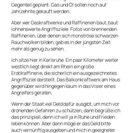
Gegenteil geplant: Gas und Öl sollen noch auf
Jahrzehnte gekauft werden.
Aber wer Gaskraftwerke und Raffinerien baut, baut
lohnenswerte Angriffsziele. Fotos von brennenden
Raffinerien, über denen sich monströse schwarzen
Rauchwolken bilden, gab es in der jüngsten Zeit
mehr als genug zu sehen.
Ich sitze hier in Karlsruhe. Ein paar Kilometer weiter
westlich liegt direkt am Rhein ein große
Erdölraffinerie, die sicherlich ein ausgezeichnetes
Angriffsziel darstellt. Das Balkonkraftwerk am Haus
gegenüber wird hingegen kaum in das Visier eines
Angreifers geraten.
Wenn der Staat viel Geld dafür ausgibt, um mich vor
drohenden Gefahren zu schützen, dann begrüße ich
das prinzipiell, denn ich will ja in Ruhe und Frieden
leben können. Aber dann möge er das Geld bitte
auch vernünftig ausgeben und mich in geeigneter